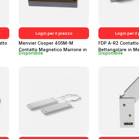
Login per il prezzo
Login per il
tto
Menvier Cooper 405M-M
FDP A-R2 Contatt
Contatto Magnetico Marrone in
Rettangolare in Me
Disponibile
Disponibile
PVC