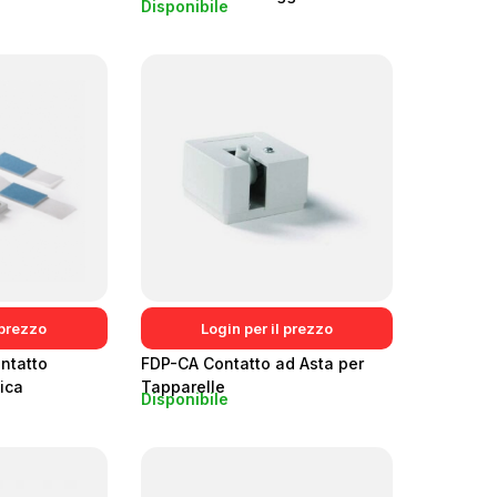
Disponibile
 IMQ
 prezzo
Login per il prezzo
ntatto
FDP-CA Contatto ad Asta per
ica
Tapparelle
Disponibile