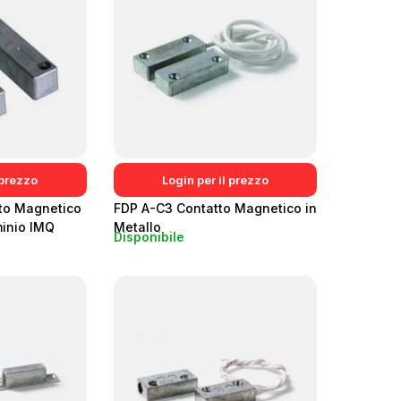
 prezzo
Login per il prezzo
to Magnetico
FDP A-C3 Contatto Magnetico in
minio IMQ
Metallo
Disponibile