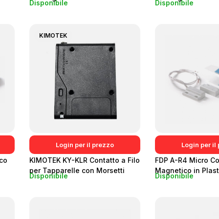
Disponibile
Disponibile
Montaggio a Vista
KIMOTEK
Login per il prezzo
Login per il
co
KIMOTEK KY-KLR Contatto a Filo
FDP A-R4 Micro Co
per Tapparelle con Morsetti
Magnetico in Plast
Disponibile
Disponibile