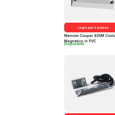
Login per il prezzo
Menvier Cooper 405M Conta
Magnetico in PVC
Disponibile