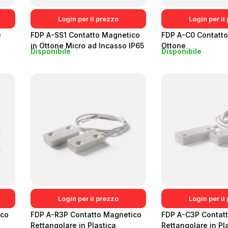
Login per il prezzo
Login per il
e
FDP A-SS1 Contatto Magnetico
FDP A-C0 Contatto
in Ottone Micro ad Incasso IP65
Ottone
Disponibile
Disponibile
Login per il prezzo
Login per il
ico
FDP A-R3P Contatto Magnetico
FDP A-C3P Contat
Rettangolare in Plastica
Rettangolare in Pl