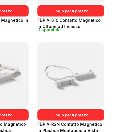
 prezzo
Login per il prezzo
 Magnetico in
FDP A-S10 Contatto Magnetico
in Ottone ad Incasso
Disponibile
 prezzo
Login per il prezzo
to Magnetico
FDP A-R2N Contatto Magnetico
astica
in Plastica Montaggio a Vista