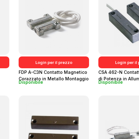
Login per il prezzo
Login per il
n
FDP A-C3N Contatto Magnetico
CSA 462-N Contat
Corazzato in Metallo Montaggio
di Potenza in Allu
Disponibile
Disponibile
a Vista IP65