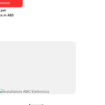
 prezzo
 per
la in ABS