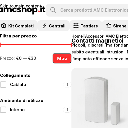
Skip to main content
Kit Completi
Centrali
Tastiere
Sirene
Filtra per prezzo
Home
Accessori AMC Elettr
Contatti magnetici
Piccoli, discreti, ma fondam
subito eventuali intrusioni
Prezzo:
€0
—
€30
Filtra
l’impianto efficace senza in
Collegamento
Cablato
1
Ambiente di utilizzo
Interno
1