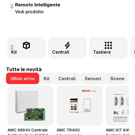
Remoto Intelligente
Vedi prodotto
Kit
Centrali
Tastiere
Tutte le novità
Ultimi arrivi
Kit
Centrali
Sensori
Sirene
AMC X864V Centrale
AMC TR400
AMC KIT 945 Pl