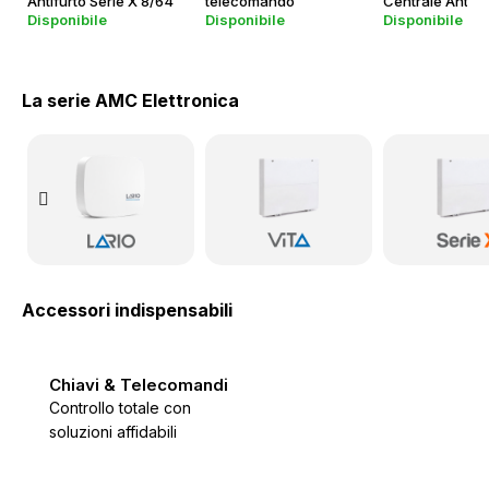
Antifurto Serie X 8/64
telecomando
Centrale Antifu
Disponibile
Disponibile
Disponibile
Zone Espandibili con
multifunzione 433MHz
Zone Wireless 
Videoverifica
integrato – 4G
La serie AMC Elettronica
Accessori indispensabili
Chiavi & Telecomandi
Controllo totale con
soluzioni affidabili