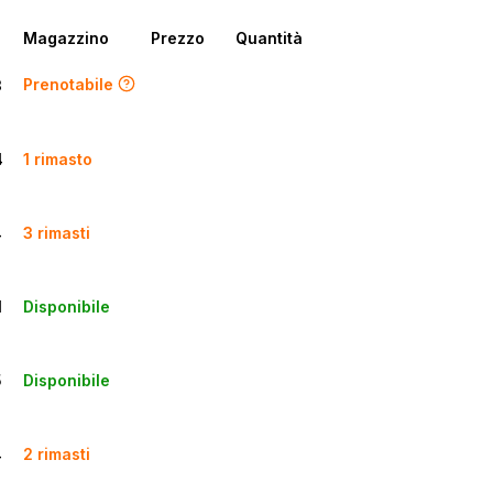
Magazzino
Prezzo
Quantità
Prenotabile
3
1 rimasto
4
3
rimasti
4
Disponibile
1
Disponibile
5
2
rimasti
4