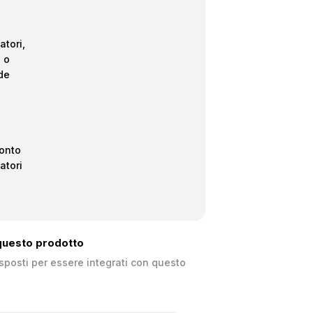
atori,
i o
de
onto
latori
 questo prodotto
isposti per essere integrati con questo