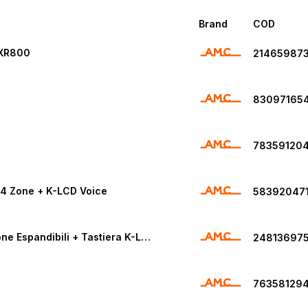
Brand
COD
 XR800
21465987
83097165
78359120
4 Zone + K-LCD Voice
58392047
AMC X412V K Kit Centrale Antifurto Serie X 4/12 Zone Espandibili + Tastiera K-LCD Blue
24813697
76358129