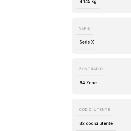
4,145 kg
SERIE
Serie X
ZONE RADIO
64 Zone
CODICI UTENTE
32 codici utente