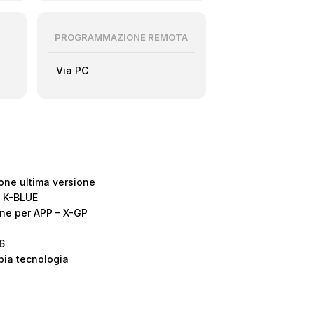
PROGRAMMAZIONE REMOTA
Via PC
zone ultima versione
a K-BLUE
ne per APP – X-GP
6
ia tecnologia