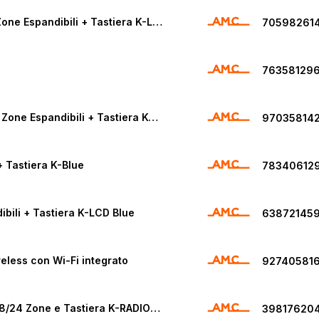
AMC X824V K Kit Centrale Antifurto Serie X 8/24 Zone Espandibili + Tastiera K-LCD Blue
70598261
76358129
AMC X412 – V3.73 Limited Edition Kit Centrale 4/12 Zone Espandibili + Tastiera K-LCD Blue
97035814
 Tastiera K-Blue
78340612
bili + Tastiera K-LCD Blue
63872145
eless con Wi-Fi integrato
92740581
AMC Kit – X824V KR Kit Centrale Antifurto Serie X 8/24 Zone e Tastiera K-RADIO 800
39817620