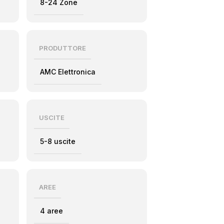
8-24 Zone
PRODUTTORE
AMC Elettronica
USCITE
5-8 uscite
AREE
4 aree