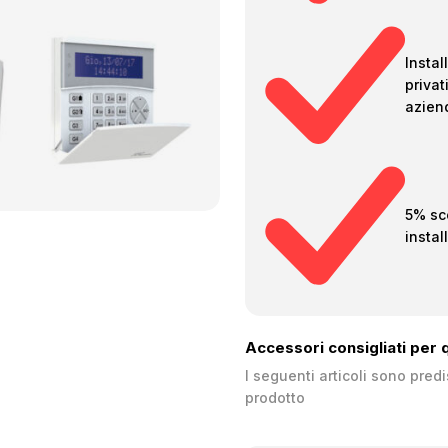
Install
privat
azien
5% sc
instal
Accessori consigliati per
I seguenti articoli sono pred
prodotto