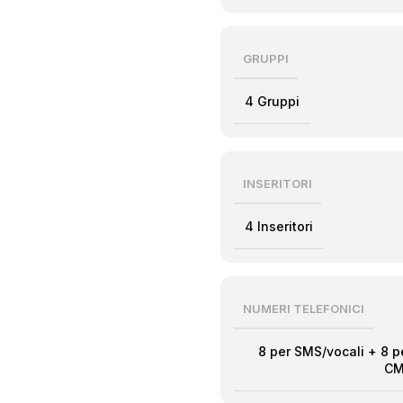
GRUPPI
4 Gruppi
INSERITORI
4 Inseritori
NUMERI TELEFONICI
8 per SMS/vocali + 8 p
CM