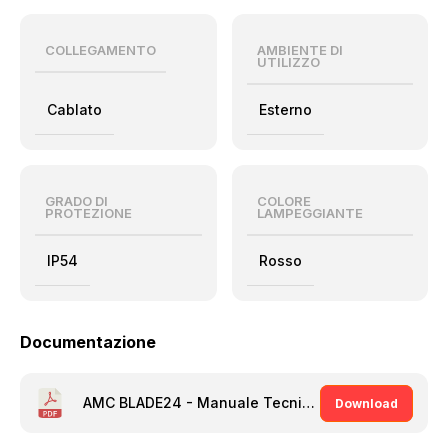
COLLEGAMENTO
AMBIENTE DI
UTILIZZO
Cablato
Esterno
GRADO DI
COLORE
PROTEZIONE
LAMPEGGIANTE
IP54
Rosso
Documentazione
AMC BLADE24 - Manuale Tecnico [PDF]
Download