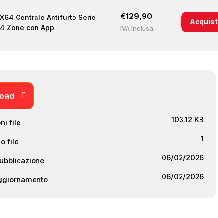
€
129,90
64 Centrale Antifurto Serie
Acquist
64 Zone con App
IVA Inclusa
oad
103.12 KB
i file
1
o file
06/02/2026
Pubblicazione
06/02/2026
aggiornamento