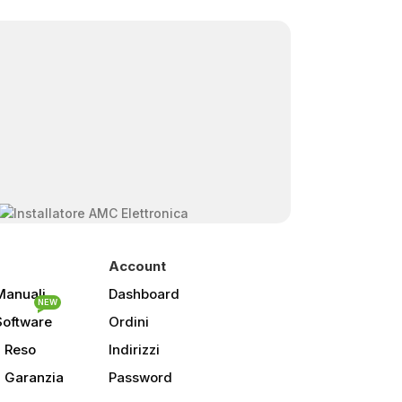
Account
Manuali
Dashboard
NEW
Software
Ordini
i Reso
Indirizzi
i Garanzia
Password