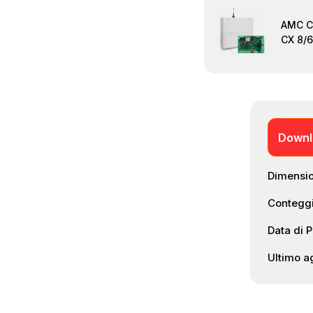
AMC CX
CX 8/
Downl
Dimension
Conteggi
Data di 
Ultimo 