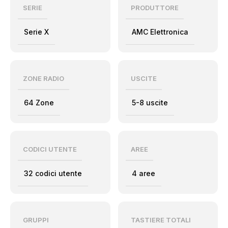
SERIE
PRODUTTORE
Serie X
AMC Elettronica
ZONE RADIO
USCITE
64 Zone
5-8 uscite
CODICI UTENTE
AREE
32 codici utente
4 aree
GRUPPI
TASTIERE TOTALI